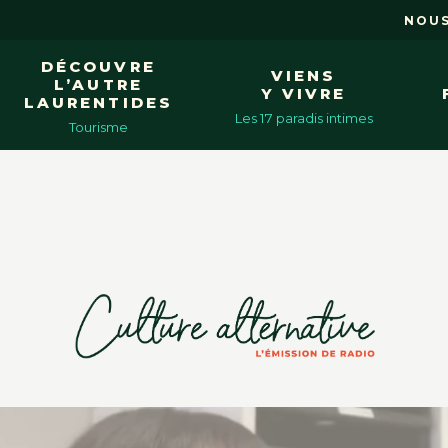
NOUS
DÉCOUVRE
VIENS
L’AUTRE
Y VIVRE
LAURENTIDES
Les 17 paradis intimes
Tourisme
LES MUNICIPALITÉS
Chute-Saint-Philippe
Mont-Laurier
Ferme-Neuve
Mont-Saint-Michel
Kiamika
Nominingue
L’Ascension
Notre-Dame-de-Pontma
La Macaza
Notre-Dame-du-Laus
Lac-des-Écorces
Rivière-Rouge