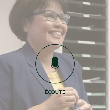
Lac-Du-Cerf
Saint-Aimé-du-Lac-des-Î
Lac-Saguay
Sainte-Anne-du-Lac
Lac-Saint-Paul
ÉCOUTE