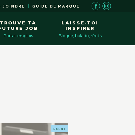
 JOINDRE
GUIDE DE MARQUE
TROUVE TA
LAISSE-TOI
FUTURE JOB
INSPIRER
Portail emplois
Blogue, balado, récits
NOUVELLE QUÊTE
S’installer ici – FAQ
in
NO. 01