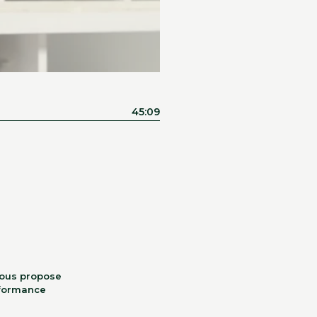
45:09
 nous propose
rformance